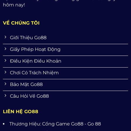
hôm nay!
VỀ CHÚNG TÔI
Giới Thiệu Go88
Giấy Phép Hoạt Động
Điều Kiện Điều Khoản
Chơi Có Trách Nhiệm
Bảo Mật Go88
Câu Hỏi Về Go88
LIÊN HỆ GO88
Thương Hiệu: Cổng Game Go88 - Go 88