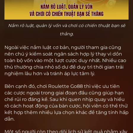
Nắm rõ luật, quản lý vốn và chơi có chiến thuật bạn sẽ
thắng.
Ngoài việc nắm luật cơ bản, người tham gia cũng
nên chú ý kiểm soát ngân sách hợp lý thay vì dồn
toàn bộ vốn vào một lượt cược duy nhất. Nhiều cao
thủ thường chia nhỏ số dư để duy trì thời gian trải
nghiệm lâu hơn và tránh áp lực tâm lý.
Bên cạnh đó, chơi Roulette Go88 thì việc ưu tiên
các cược ngoài trong giai đoạn đầu cũng giúp hạn
chế rủi ro đáng kể. Sau khi quen nhịp quay và hiểu
rõ cách hoạt động của bàn cược, hội viên có thể thử
kết hợp thêm nhiều lựa chọn khác để tăng tính hấp
dẫn.
Một số người còn theo dõi lịch sử kết quả nhằm xây