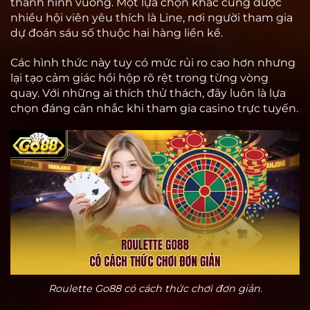
thành hình vuông. Một lựa chọn khác cũng được
nhiều hội viên yêu thích là Line, nơi người tham gia
dự đoán sáu số thuộc hai hàng liền kề.
Các hình thức này tuy có mức rủi ro cao hơn nhưng
lại tạo cảm giác hồi hộp rõ rệt trong từng vòng
quay. Với những ai thích thử thách, đây luôn là lựa
chọn đáng cân nhắc khi tham gia casino trực tuyến.
Roulette Go88 có cách thức chơi đơn giản.