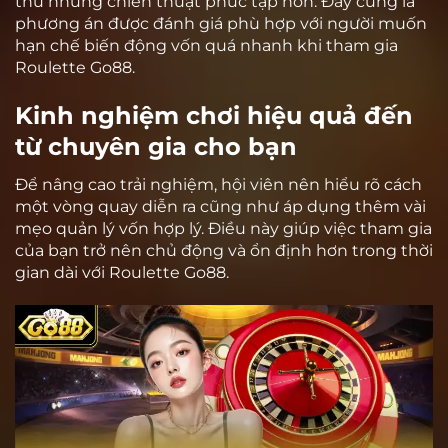
thử những chiến thuật phức tạp hơn. Đây cũng là
phương án được đánh giá phù hợp với người muốn
hạn chế biến động vốn quá nhanh khi tham gia
Roulette Go88.
Kinh nghiệm chơi hiệu quả đến
từ chuyên gia cho bạn
Để nâng cao trải nghiệm, hội viên nên hiểu rõ cách
một vòng quay diễn ra cũng như áp dụng thêm vài
mẹo quản lý vốn hợp lý. Điều này giúp việc tham gia
của bạn trở nên chủ động và ổn định hơn trong thời
gian dài với Roulette Go88.