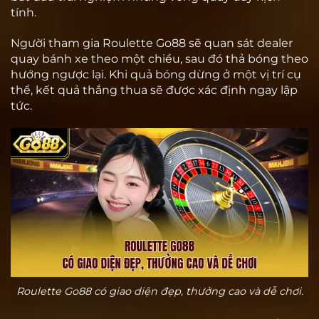
tính.
Người tham gia Roulette Go88 sẽ quan sát dealer
quay bánh xe theo một chiều, sau đó thả bóng theo
hướng ngược lại. Khi quả bóng dừng ở một vị trí cụ
thể, kết quả thắng thua sẽ được xác định ngay lập
tức.
Roulette Go88 có giao diện đẹp, thưởng cao và dễ chơi.