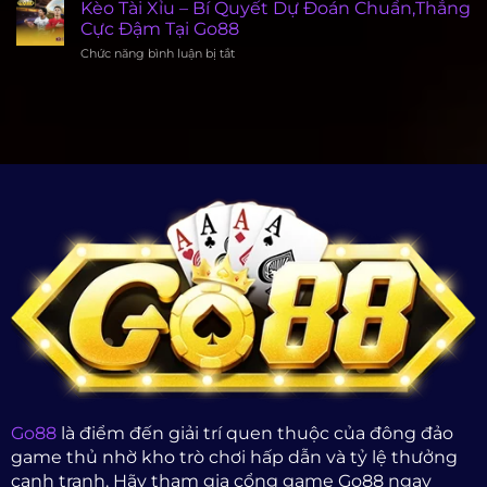
Dễ
Kèo Tài Xỉu – Bí Quyết Dự Đoán Chuẩn,Thắng
Nhiều
Go88
Thắng
Cực Đậm Tại Go88
Người
–
Nhất
Chơi
Phương
Chức năng bình luận bị tắt
ở
Quan
Pháp
Kèo
Tâm
Chốt
Tài
Số
Xỉu
Được
–
Hội
Bí
Viên
Quyết
Tin
Dự
Chọn
Đoán
Chuẩn,Thắng
Cực
Đậm
Tại
Go88
Go88
là điểm đến giải trí quen thuộc của đông đảo
game thủ nhờ kho trò chơi hấp dẫn và tỷ lệ thưởng
cạnh tranh. Hãy tham gia cổng game Go88 ngay