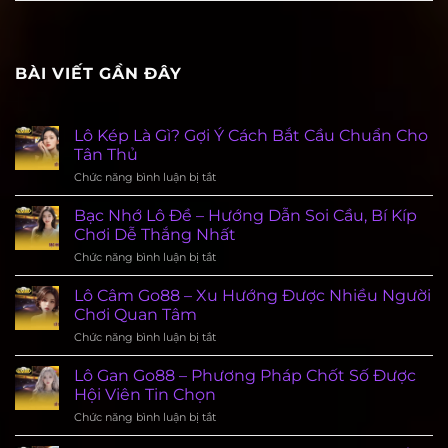
BÀI VIẾT GẦN ĐÂY
Lô Kép Là Gì? Gợi Ý Cách Bắt Cầu Chuẩn Cho
Tân Thủ
Chức năng bình luận bị tắt
ở
Lô
Kép
Bạc Nhớ Lô Đề – Hướng Dẫn Soi Cầu, Bí Kíp
Là
Chơi Dễ Thắng Nhất
Gì?
Gợi
Chức năng bình luận bị tắt
ở
Ý
Bạc
Cách
Nhớ
Lô Câm Go88 – Xu Hướng Được Nhiều Người
Bắt
Lô
Chơi Quan Tâm
Cầu
Đề
Chuẩn
–
Chức năng bình luận bị tắt
ở
Cho
Hướng
Lô
Tân
Dẫn
Câm
Thủ
Lô Gan Go88 – Phương Pháp Chốt Số Được
Soi
Go88
Hội Viên Tin Chọn
Cầu,
–
Bí
Xu
Chức năng bình luận bị tắt
ở
Kíp
Hướng
Lô
Chơi
Được
Gan