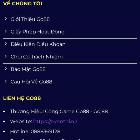
VỀ CHÚNG TÔI
Giới Thiệu Go88
Giấy Phép Hoạt Động
Điều Kiện Điều Khoản
Chơi Có Trách Nhiệm
Bảo Mật Go88
Câu Hỏi Về Go88
LIÊN HỆ GO88
Thương Hiệu: Cổng Game Go88 - Go 88
Website:
https://eventnl.nl/
Hotline: 0888369128