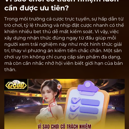
cần được ưu tiên?
Trong môi trường cá cược trực tuyến, sự hấp dẫn từ
trò chơi, tỷ lệ thưởng và nhịp đặt cược nhanh có thể
khiến nhiều bet thủ dễ mất kiểm soát. Vì vậy, việc
xây dựng nhận thức đúng ngay từ đầu giúp mỗi
người xem trải nghiệm này như một hình thức giải
trí, thay vì phương án kiếm tiền chắc chắn. Một sân
chơi uy tín không chỉ cung cấp sản phẩm đa dạng,
mà còn cần nhắc nhở hội viên biết giới hạn của bản
thân.