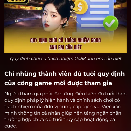
Quy định chơi có trách nhiệm Go88 anh em cần biết
Chỉ những thành viên đủ tuổi quy định
của cổng game mới được tham gia
Người tham gia phải đáp ứng điều kiện độ tuổi theo
quy định pháp lý hiện hành và chính sách chơi có
trách nhiệm của đơn vị cung cấp dịch vụ. Việc xác
minh thông tin cá nhân giúp nền tảng ngăn chặn
trường hợp chưa đủ tuổi truy cập hoạt động cá
cược.