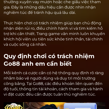
thường xuyên vay mượn hoặc che giấu việc tham
gia. Đây là những dấu hiệu cần được nhìn nhận
nghiêm túc để tránh hậu quả lâu dài.
Thực hiện chơi có trách nhiệm giúp bạn chủ động
nhận diện rủi ro, điều chỉnh hành vi và tìm kiếm hỗ
trợ khi cần thiết. Trang game văn minh luôn khuyến
khích hội viên ưu tiên sức khỏe tinh thần, tài chính
và cuộc sống cá nhân.
Quy định chơi có trách nhiệm
Go88 anh em cần biết
Mỗi kênh cá cược cần có hệ thống quy định rõ ràng
nhằm bảo vệ người dùng và duy trì môi trường
công bằng. Tại Go88, các điều khoản liên quan đến
độ tuổi, thông tin tài khoản, cách tham gia và hành
vi đặt cược đều cần được tuân thủ nghiêm túc.