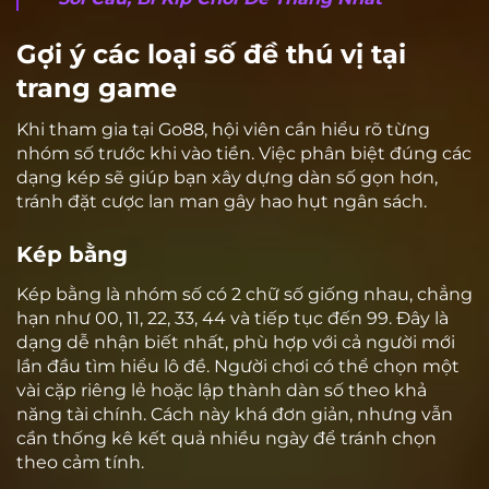
Gợi ý các loại số đề thú vị tại
trang game
Khi tham gia tại Go88, hội viên cần hiểu rõ từng
nhóm số trước khi vào tiền. Việc phân biệt đúng các
dạng kép sẽ giúp bạn xây dựng dàn số gọn hơn,
tránh đặt cược lan man gây hao hụt ngân sách.
Kép bằng
Kép bằng là nhóm số có 2 chữ số giống nhau, chẳng
hạn như 00, 11, 22, 33, 44 và tiếp tục đến 99. Đây là
dạng dễ nhận biết nhất, phù hợp với cả người mới
lần đầu tìm hiểu lô đề. Người chơi có thể chọn một
vài cặp riêng lẻ hoặc lập thành dàn số theo khả
năng tài chính. Cách này khá đơn giản, nhưng vẫn
cần thống kê kết quả nhiều ngày để tránh chọn
theo cảm tính.