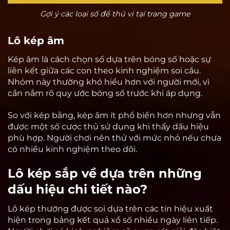
Gợi ý các loại số đề thú vị tại trang game
Lô kép âm
Kép âm là cách chọn số dựa trên bóng số hoặc sự
liên kết giữa các con theo kinh nghiệm soi cầu.
Nhóm này thường khó hiểu hơn với người mới, vì
cần nắm rõ quy ước bóng số trước khi áp dụng.
So với kép bằng, kép âm ít phổ biến hơn nhưng vẫn
được một số cược thủ sử dụng khi thấy dấu hiệu
phù hợp. Người chơi nên thử với mức nhỏ nếu chưa
có nhiều kinh nghiệm theo dõi.
Lô kép sắp về dựa trên những
dấu hiệu chi tiết nào?
Lô kép thường được soi dựa trên các tín hiệu xuất
hiện trong bảng kết quả xổ số nhiều ngày liên tiếp.