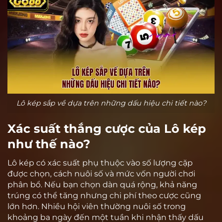
Lô kép sắp về dựa trên những dấu hiệu chi tiết nào?
Xác suất thắng cược của Lô kép
như thế nào?
Lô kép có xác suất phụ thuộc vào số lượng cặp
được chọn, cách nuôi số và mức vốn người chơi
phân bổ. Nếu bạn chọn dàn quá rộng, khả năng
trúng có thể tăng nhưng chi phí theo cược cũng
lớn hơn. Nhiều hội viên thường nuôi số trong
khoảng ba ngày đến một tuần khi nhận thấy dấu