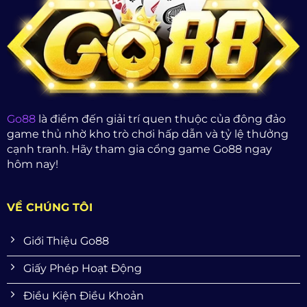
Tại
Go88
Go88
là điểm đến giải trí quen thuộc của đông đảo
game thủ nhờ kho trò chơi hấp dẫn và tỷ lệ thưởng
cạnh tranh. Hãy tham gia cổng game Go88 ngay
hôm nay!
VỀ CHÚNG TÔI
Giới Thiệu Go88
Giấy Phép Hoạt Động
Điều Kiện Điều Khoản