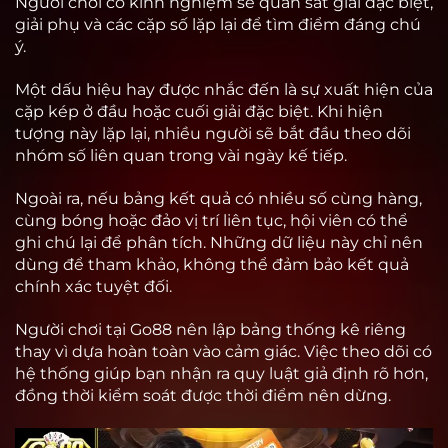
Người chơi có kinh nghiệm sẽ quan sát giải đặc biệt,
giải phụ và các cặp số lặp lại để tìm điểm đáng chú
ý.
Một dấu hiệu hay được nhắc đến là sự xuất hiện của
cặp kép ở đầu hoặc cuối giải đặc biệt. Khi hiện
tượng này lặp lại, nhiều người sẽ bắt đầu theo dõi
nhóm số liên quan trong vài ngày kế tiếp.
Ngoài ra, nếu bảng kết quả có nhiều số cùng hàng,
cùng bóng hoặc đảo vị trí liên tục, hội viên có thể
ghi chú lại để phân tích. Những dữ liệu này chỉ nên
dùng để tham khảo, không thể đảm bảo kết quả
chính xác tuyệt đối.
Người chơi tại Go88 nên lập bảng thống kê riêng
thay vì dựa hoàn toàn vào cảm giác. Việc theo dõi có
hệ thống giúp bạn nhận ra quy luật giả định rõ hơn,
đồng thời kiểm soát được thời điểm nên dừng.