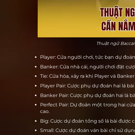
Thuật ngữ Baccar
Player: Cửa người chơi, tức bạn dự đoá
Banker: Cửa nhà cái, người chơi đặt cư
Tie: Cửa hòa, xảy ra khi Player và Banke
Player Pair: Cược phụ dự đoán hai lá bà
Banker Pair: Cược phụ dự đoán hai lá b
Perfect Pair: Dự đoán một trong hai cửa
cao.
Big: Cược dự đoán tổng số lá bài được c
Small: Cược dự đoán ván bài chỉ sử dụng 