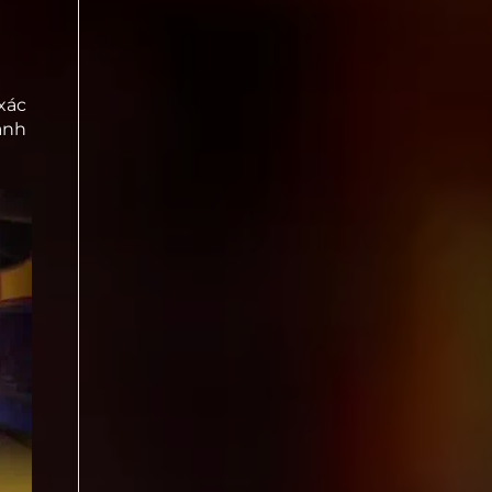
xác
ánh