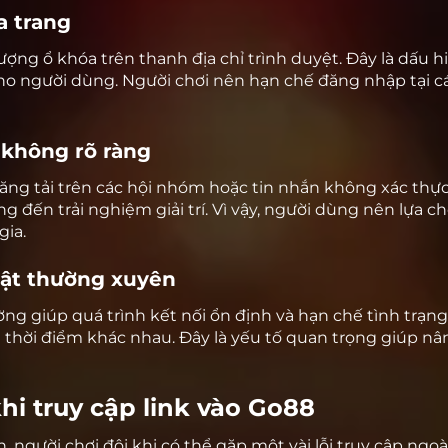
a trang
ượng ổ khóa trên thanh địa chỉ trình duyệt. Đây là dấu h
 người dùng. Người chơi nên hạn chế đăng nhập tại cá
 không rõ ràng
g tải trên các hội nhóm hoặc tin nhắn không xác thực.
ng đến trải nghiệm giải trí. Vì vậy, người dùng nên lựa
gia.
hật thường xuyên
ng giúp quá trình kết nối ổn định và hạn chế tình trạn
 thời điểm khác nhau. Đây là yếu tố quan trọng giúp n
i truy cập link vào Go88
yến, người chơi đôi khi có thể gặp một vài lỗi truy cập 