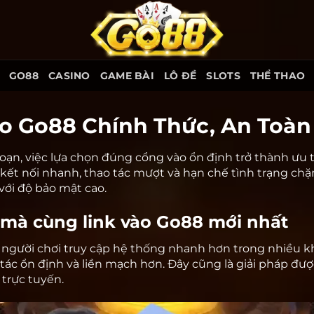
GO88
CASINO
GAME BÀI
LÔ ĐỀ
SLOTS
THỂ THAO
ào Go88 Chính Thức, An Toàn
oạn, việc lựa chọn đúng cổng vào ổn định trở thành ưu 
t nối nhanh, thao tác mượt và hạn chế tình trạng chặn
với độ bảo mật cao.
 mà cùng link vào Go88 mới nhất
 người chơi truy cập hệ thống nhanh hơn trong nhiều kh
 tác ổn định và liền mạch hơn. Đây cũng là giải pháp đư
 trực tuyến.