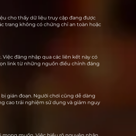
iệu cho thấy dữ liệu truy cập đang được
c trang không có chứng chỉ an toàn hoặc
 Việc đăng nhập qua các liên kết này có
 chọn link từ những nguồn điều chỉnh đáng
g bị gián đoạn. Người chơi cũng dễ dàng
âng cao trải nghiệm sử dụng và giảm nguy
ngoài mong muốn. Việc hiểu rõ nguyên nhân