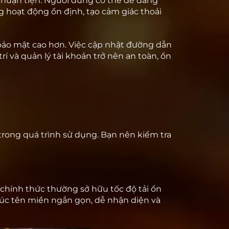
á thuận tiện. Người dùng có thể dễ dàng
g hoạt động ổn định, tạo cảm giác thoải
 bảo mật cao hơn. Việc cập nhật đường dẫn
í và quản lý tài khoản trở nên an toàn, ổn
rong quá trình sử dụng. Bạn nên kiểm tra
 chính thức thường sở hữu tốc độ tải ổn
trúc tên miền ngắn gọn, dễ nhận diện và