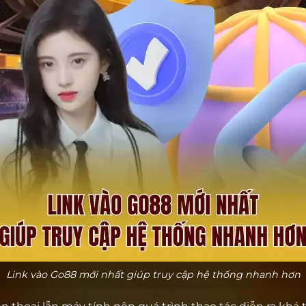
Link vào Go88 mới nhất giúp truy cập hệ thống nhanh hơn