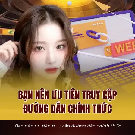
Bạn nên ưu tiên truy cập đường dẫn chính thức