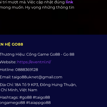
i trí mượt mà. Việc cập nhật đúng
link
ng mong muốn. Hy vọng những thông tin
ÊN HỆ GO88
Thương Hiệu: Cổng Game Go88 - Go 88
Website:
https://eventnl.nl/
Hotline: 0888369128
Email:
taigo88uknet@gmail.com
Địa Chỉ:
18A Tổ 9 KP3, Đông Hưng Thuận,
 Chí Minh, Việt Nam
Hashtags: #go88 #taigo88
ongamego88 #taiappgo88