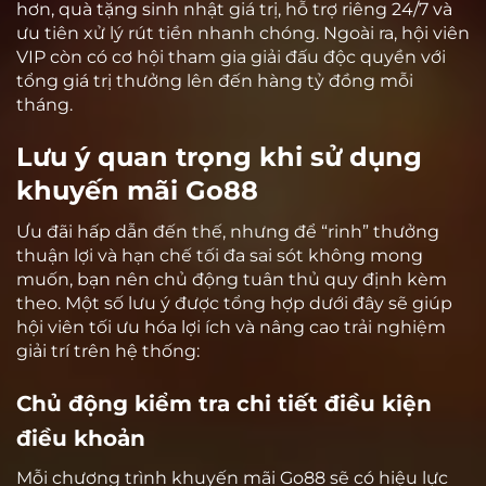
hơn, quà tặng sinh nhật giá trị, hỗ trợ riêng 24/7 và
ưu tiên xử lý rút tiền nhanh chóng. Ngoài ra, hội viên
VIP còn có cơ hội tham gia giải đấu độc quyền với
tổng giá trị thưởng lên đến hàng tỷ đồng mỗi
tháng.
Lưu ý quan trọng khi sử dụng
khuyến mãi Go88
Ưu đãi hấp dẫn đến thế, nhưng để “rinh” thưởng
thuận lợi và hạn chế tối đa sai sót không mong
muốn, bạn nên chủ động tuân thủ quy định kèm
theo. Một số lưu ý được tổng hợp dưới đây sẽ giúp
hội viên tối ưu hóa lợi ích và nâng cao trải nghiệm
giải trí trên hệ thống:
Chủ động kiểm tra chi tiết điều kiện
điều khoản
Mỗi chương trình khuyến mãi Go88 sẽ có hiệu lực