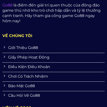
Go88
là điểm đến giải trí quen thuộc của đông đảo
game thủ nhờ kho trò chơi hấp dẫn và tỷ lệ thưởng
cạnh tranh. Hãy tham gia cổng game Go88 ngay
hôm nay!
VỀ CHÚNG TÔI
Giới Thiệu Go88
Giấy Phép Hoạt Động
Điều Kiện Điều Khoản
Chơi Có Trách Nhiệm
Bảo Mật Go88
Câu Hỏi Về Go88