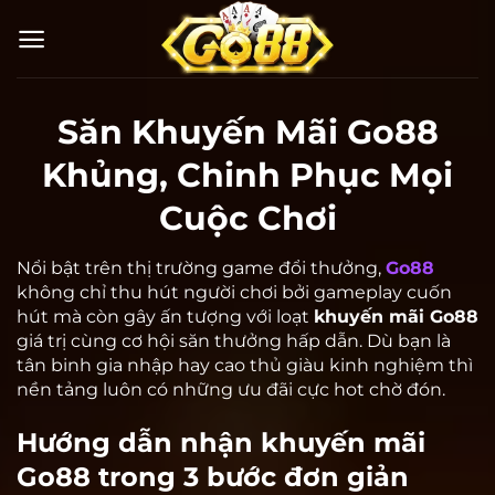
Bỏ
qua
nội
dung
Săn Khuyến Mãi Go88
Khủng, Chinh Phục Mọi
Cuộc Chơi
Nổi bật trên thị trường game đổi thưởng,
Go88
không chỉ thu hút người chơi bởi gameplay cuốn
hút mà còn gây ấn tượng với loạt
khuyến mãi Go88
giá trị cùng cơ hội săn thưởng hấp dẫn. Dù bạn là
tân binh gia nhập hay cao thủ giàu kinh nghiệm thì
nền tảng luôn có những ưu đãi cực hot chờ đón.
Hướng dẫn nhận khuyến mãi
Go88 trong 3 bước đơn giản