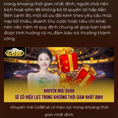
trong khoảng thời gian nhất định, người chơi nên
kích hoạt sớm để không bỏ lỡ quyền lợi hấp dẫn.
Bên cạnh đó, một số ưu đãi kèm theo yêu cầu mức
nạp tối thiểu, doanh thu cược hoặc tiêu chí khác
nên việc nắm rõ quy định chung sẽ giúp bạn tránh
được tình huống rủi ro, đảm bảo rút thưởng thành
công.
Khuyến mãi Go88 sẽ có hiệu lực trong khoảng thời
gian nhất định.