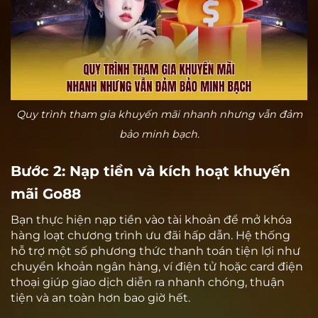
Quy trình tham gia khuyến mãi nhanh nhưng vẫn đảm
bảo minh bạch.
Bước 2: Nạp tiền và kích hoạt khuyến
mãi Go88
Bạn thực hiện nạp tiền vào tài khoản để mở khóa
hàng loạt chương trình ưu đãi hấp dẫn. Hệ thống
hỗ trợ một số phương thức thanh toán tiện lợi như
chuyển khoản ngân hàng, ví điện tử hoặc card điện
thoại giúp giao dịch diễn ra nhanh chóng, thuận
tiện và an toàn hơn bao giờ hết.