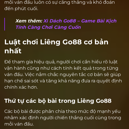
mỗi ván đấu luôn có sự căng thẳng và khó đoán
đến phút cuối.
Xem thêm:
Xì Dách Go88 – Game Bài Kịch
Tính Càng Chơi Càng Cuốn
Luật chơi Liêng Go88 cơ bản
nhất
Để tham gia hiệu quả, người chơi cần hiểu rõ luật
vận hành cũng như cách tính kết quả trong từng
ván đấu. Việc nắm chắc nguyên tắc cơ bản sẽ giúp
hạn chế sai sót và tăng khả năng đưa ra quyết định
chính xác hơn.
Thứ tự các bộ bài trong Liêng Go88
Các bộ bài được phân chia theo mức độ mạnh yếu
nhằm xác định người chiến thắng cuối cùng trong
mỗi ván đấu.