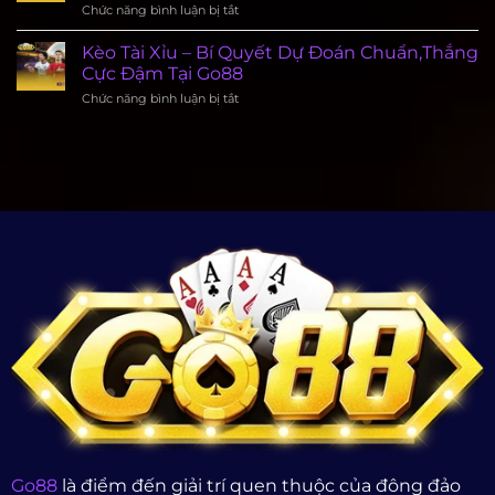
Xu
Chức năng bình luận bị tắt
ở
Kíp
Hướng
Lô
Chơi
Được
Gan
Dễ
Kèo Tài Xỉu – Bí Quyết Dự Đoán Chuẩn,Thắng
Nhiều
Go88
Thắng
Cực Đậm Tại Go88
Người
–
Nhất
Chơi
Phương
Chức năng bình luận bị tắt
ở
Quan
Pháp
Kèo
Tâm
Chốt
Tài
Số
Xỉu
Được
–
Hội
Bí
Viên
Quyết
Tin
Dự
Chọn
Đoán
Chuẩn,Thắng
Cực
Đậm
Tại
Go88
Go88
là điểm đến giải trí quen thuộc của đông đảo