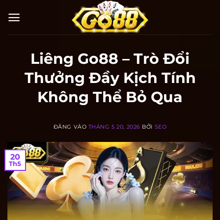
Bỏ
qua
nội
dung
Liêng Go88 – Trò Đổi
Thưởng Đầy Kịch Tính
Không Thể Bỏ Qua
ĐĂNG VÀO
THÁNG 5 20, 2026
BỞI
SEO
20
Th5