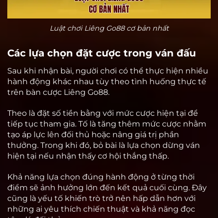
Luật chơi Liêng Go88 cơ bản nhất
Các lựa chọn đặt cược trong ván đấu
Sau khi nhận bài, người chơi có thể thực hiện nhiều
hành động khác nhau tùy theo tình huống thực tế
trên bàn cược Liêng Go88.
Theo là đặt số tiền bằng với mức cược hiện tại để
tiếp tục tham gia. Tố là tăng thêm mức cược nhằm
tạo áp lực lên đối thủ hoặc nâng giá trị phần
thưởng. Trong khi đó, bỏ bài là lựa chọn dừng ván
hiện tại nếu nhận thấy cơ hội thắng thấp.
Khả năng lựa chọn đúng hành động ở từng thời
điểm sẽ ảnh hưởng lớn đến kết quả cuối cùng. Đây
cũng là yếu tố khiến trò trở nên hấp dẫn hơn với
những ai yêu thích chiến thuật và khả năng đọc