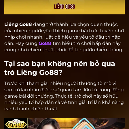
Liêng Go88
đang trở thành lựa chọn quen thuộc
của nhiều người yêu thích game bài trực tuyến nhờ
nhịp chơi nhanh, luật dễ hiểu và yếu tố đấu trí hấp
dẫn. Hãy cùng
Go88
tìm hiểu trò chơi hấp dẫn này
cũng như chiến thuật chơi để là người chiến thắng
Tại sao bạn không nên bỏ qua
trò Liêng Go88?
Trước khi tham gia, nhiều người thường tò mò vì
sao trò lại nhận được sự quan tâm lớn từ cộng đồng
game bài đổi thưởng. Thực tế, trò chơi này sở hữu
nhiều yếu tố hấp dẫn cả về tính giải trí lẫn khả năng
cạnh tranh chiến thuật.