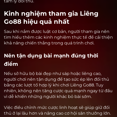
tâm lý đối thủ.
Kinh nghiệm tham gia Liêng
Go88 hiệu quả nhất
Sau khi nắm được luật cơ bản, người tham gia nên
tìm hiểu thêm các kinh nghiệm thực tế để cải thiện
khả năng chiến thắng trong quá trình chơi.
Nên tận dụng bài mạnh đúng thời
điểm
Nếu sở hữu bộ bài đẹp như sáp hoặc liêng cao,
người chơi nên tận dụng để tạo sức ép lên đối thủ
bằng các lượt tố hợp lý khi chơi Liêng Go88. Tuy
nhiên, không nên tăng cược quá mạnh ngay từ đầu
vì dễ khiến những người khác bỏ bài sớm.
Việc điều chỉnh mức cược linh hoạt sẽ giúp giữ đối
thủ ở lại lâu hơn và nâng cao cơ hội săn thưởng lớn.