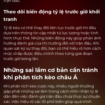
trận đấu.
Theo dõi biến động tỷ lệ trước giờ khởi
tranh
Tỷ lệ kèo có thể thay đổi liên tục trước giờ thi đấu
dựa trên thông tin cập nhật từ lực lượng hoặc tình
hình thực thế. Những biến động này giúp phản ánh
hướng đánh giá của thị trường đối với trận đấu. Khi
quan sát kỹ sự thay đổi, bạn có thể hiểu rõ hơn cách
mức chấp được điều chỉnh theo từng giai đoạn
trước giờ bóng lăn.
Những sai lầm cơ bản cần tránh
khi phân tích kèo châu Á
Khi phân tích kèo cược này, nhiều người thường
gặp phải những sai lầm trong cách nhìn nhận tỷ lệ
dẫn đến việc đánh giá trận đấu chưa thực sự chuẩn
xác. Việc hiểu rõ các lỗi phổ biến giúp quá trình