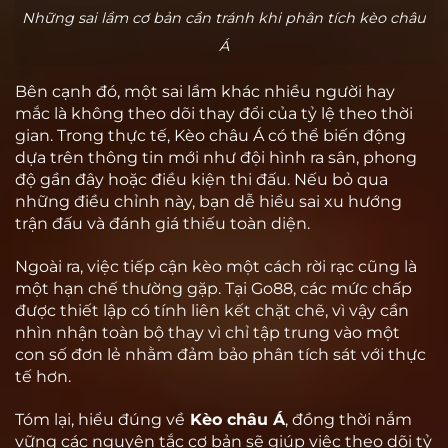
Những sai lầm cơ bản cần tránh khi phân tích kèo châu
Á
Bên cạnh đó, một sai lầm khác nhiều người hay
mắc là không theo dõi thay đổi của tỷ lệ theo thời
gian. Trong thực tế, Kèo châu Á có thể biến động
dựa trên thông tin mới như đội hình ra sân, phong
độ gần đây hoặc điều kiện thi đấu. Nếu bỏ qua
những điều chỉnh này, bạn dễ hiểu sai xu hướng
trận đấu và đánh giá thiếu toàn diện.
Ngoài ra, việc tiếp cận kèo một cách rời rạc cũng là
một hạn chế thường gặp. Tại Go88, các mức chấp
được thiết lập có tính liên kết chặt chẽ, vì vậy cần
nhìn nhận toàn bộ thay vì chỉ tập trung vào một
con số đơn lẻ nhằm đảm bảo phân tích sát với thực
tế hơn.
Tóm lại, hiểu đúng về
Kèo châu Á
, đồng thời nắm
vững các nguyên tắc cơ bản sẽ giúp việc theo dõi tỷ