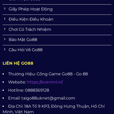
Giấy Phép Hoạt Động
Điều Kiện Điều Khoản
Chơi Có Trách Nhiệm
Bảo Mật Go88
Câu Hỏi Về Go88
LIÊN HỆ GO88
Thương Hiệu: Cổng Game Go88 - Go 88
Website:
https://eventnl.nl/
Hotline: 0888369128
Email:
taigo88uknet@gmail.com
Địa Chỉ:
18A Tổ 9 KP3, Đông Hưng Thuận, Hồ Chí
Minh, Việt Nam