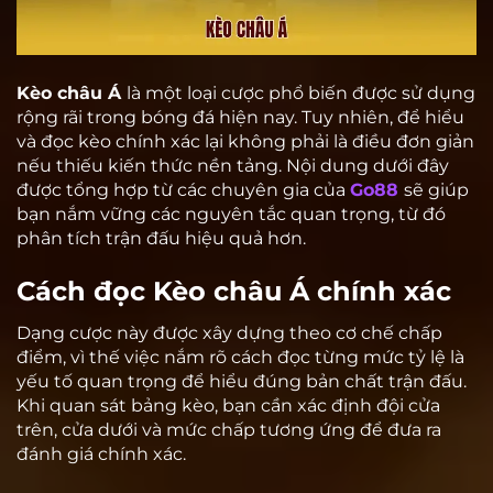
Kèo châu Á
là một loại cược phổ biến được sử dụng
rộng rãi trong bóng đá hiện nay. Tuy nhiên, để hiểu
và đọc kèo chính xác lại không phải là điều đơn giản
nếu thiếu kiến thức nền tảng. Nội dung dưới đây
được tổng hợp từ các chuyên gia của
Go88
sẽ giúp
bạn nắm vững các nguyên tắc quan trọng, từ đó
phân tích trận đấu hiệu quả hơn.
Cách đọc Kèo châu Á chính xác
Dạng cược này được xây dựng theo cơ chế chấp
điểm, vì thế việc nắm rõ cách đọc từng mức tỷ lệ là
yếu tố quan trọng để hiểu đúng bản chất trận đấu.
Khi quan sát bảng kèo, bạn cần xác định đội cửa
trên, cửa dưới và mức chấp tương ứng để đưa ra
đánh giá chính xác.