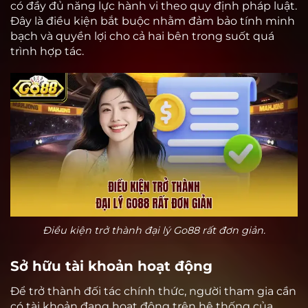
có đầy đủ năng lực hành vi theo quy định pháp luật.
Đây là điều kiện bắt buộc nhằm đảm bảo tính minh
bạch và quyền lợi cho cả hai bên trong suốt quá
trình hợp tác.
Điều kiện trở thành đại lý Go88 rất đơn giản.
Sở hữu tài khoản hoạt động
Để trở thành đối tác chính thức, người tham gia cần
có tài khoản đang hoạt động trên hệ thống của