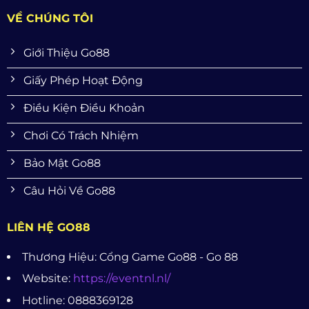
VỀ CHÚNG TÔI
Giới Thiệu Go88
Giấy Phép Hoạt Động
Điều Kiện Điều Khoản
Chơi Có Trách Nhiệm
Bảo Mật Go88
Câu Hỏi Về Go88
LIÊN HỆ GO88
Thương Hiệu: Cổng Game Go88 - Go 88
Website:
https://eventnl.nl/
Hotline: 0888369128