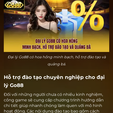
Đại lý Go88 có hoa hồng minh bạch, hỗ trợ đào tạo và
quảng bá.
Hỗ trợ đào tạo chuyên nghiệp cho đại
lý Go88
Đối với những người chưa có nhiều kinh nghiệm,
cổng game sẽ cung cấp chương trình hướng dẫn
chi tiết giúp nhanh chóng làm quen với mô hình
hoạt động. Các nội dung đào tạo bao gồm cách