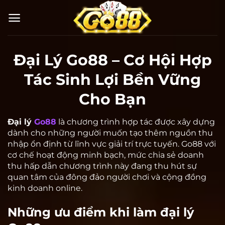
Bỏ
qua
nội
dung
Đại Lý Go88 – Cơ Hội Hợp
Tác Sinh Lợi Bền Vững
Cho Bạn
Đại lý
Go88
là chương trình hợp tác được xây dựng
dành cho những người muốn tạo thêm nguồn thu
nhập ổn định từ lĩnh vực giải trí trực tuyến. Go88 với
cơ chế hoạt động minh bạch, mức chia sẻ doanh
thu hấp dẫn chương trình này đang thu hút sự
quan tâm của đông đảo người chơi và cộng đồng
kinh doanh online.
Những ưu điểm khi làm đại lý