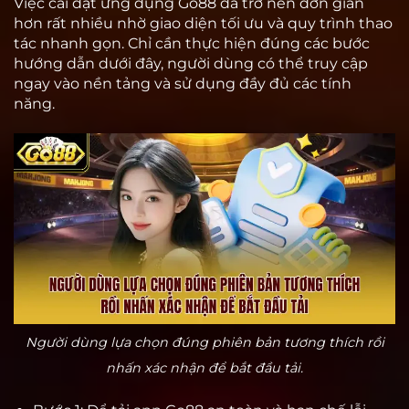
Việc cài đặt ứng dụng Go88 đã trở nên đơn giản
hơn rất nhiều nhờ giao diện tối ưu và quy trình thao
tác nhanh gọn. Chỉ cần thực hiện đúng các bước
hướng dẫn dưới đây, người dùng có thể truy cập
ngay vào nền tảng và sử dụng đầy đủ các tính
năng.
Người dùng lựa chọn đúng phiên bản tương thích rồi
nhấn xác nhận để bắt đầu tải.