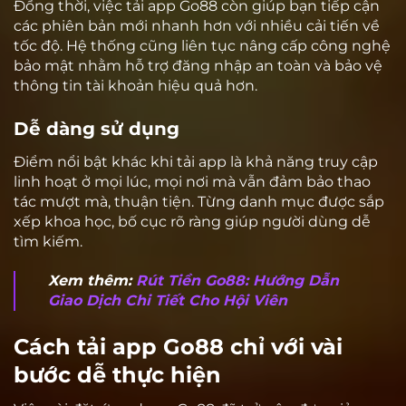
Đồng thời, việc tải app Go88 còn giúp bạn tiếp cận
các phiên bản mới nhanh hơn với nhiều cải tiến về
tốc độ. Hệ thống cũng liên tục nâng cấp công nghệ
bảo mật nhằm hỗ trợ đăng nhập an toàn và bảo vệ
thông tin tài khoản hiệu quả hơn.
Dễ dàng sử dụng
Điểm nổi bật khác khi tải app là khả năng truy cập
linh hoạt ở mọi lúc, mọi nơi mà vẫn đảm bảo thao
tác mượt mà, thuận tiện. Từng danh mục được sắp
xếp khoa học, bố cục rõ ràng giúp người dùng dễ
tìm kiếm.
Xem thêm:
Rút Tiền Go88: Hướng Dẫn
Giao Dịch Chi Tiết Cho Hội Viên
Cách tải app Go88 chỉ với vài
bước dễ thực hiện